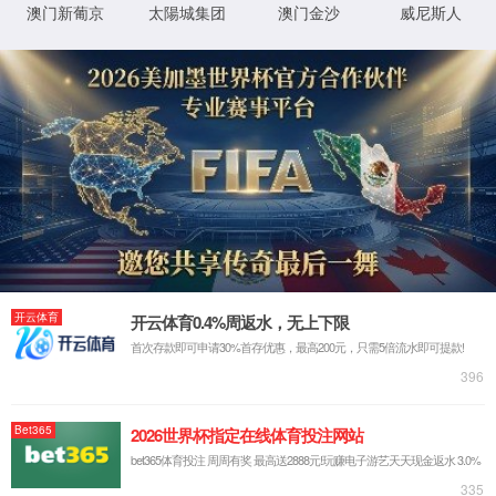
您现在的位置：
918博天娱乐官网
>
产品中心
>
其他产品
高精度耦合测试系统
其他产品
光学隔振平台
产品特色
平面度：0.02~0.05mm\600mmX600mm，高于国外同类产
品
采用国标（GB\T20029-2005）规定的阻尼隔振垫
固有频率<6~9Hz，同负载和实际使用情况相关
孔距；25mmX25mm，孔径：M6国标公制螺纹
留言我们
133-9711-1572
产品简介
产品特色